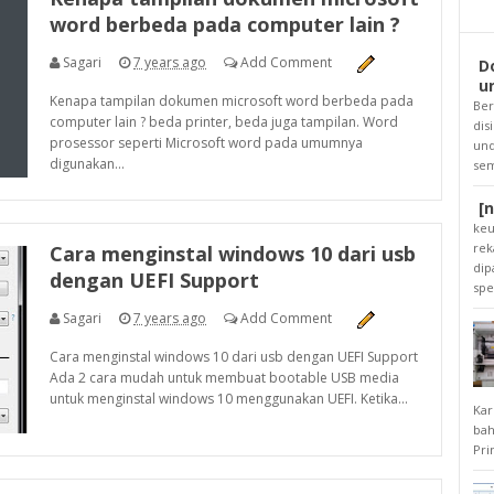
word berbeda pada computer lain ?
Sagari
7 years ago
Add Comment
D
u
Kenapa tampilan dokumen microsoft word berbeda pada
Ber
computer lain ? beda printer, beda juga tampilan. Word
dis
prosessor seperti Microsoft word pada umumnya
und
digunakan...
sem
[
keu
rek
Cara menginstal windows 10 dari usb
dip
dengan UEFI Support
spee
Sagari
7 years ago
Add Comment
Cara menginstal windows 10 dari usb dengan UEFI Support
Ada 2 cara mudah untuk membuat bootable USB media
untuk menginstal windows 10 menggunakan UEFI. Ketika...
Kar
bah
Pri