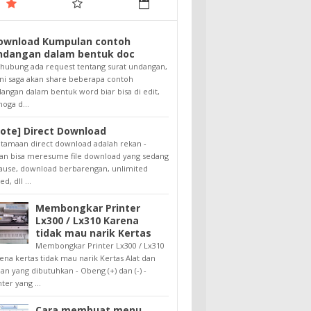
ownload Kumpulan contoh
ndangan dalam bentuk doc
hubung ada request tentang surat undangan,
ini saga akan share beberapa contoh
angan dalam bentuk word biar bisa di edit,
oga d...
note] Direct Download
tamaan direct download adalah rekan -
an bisa meresume file download yang sedang
ause, download berbarengan, unlimited
d, dll ...
Membongkar Printer
Lx300 / Lx310 Karena
tidak mau narik Kertas
Membongkar Printer Lx300 / Lx310
ena kertas tidak mau narik Kertas Alat dan
an yang dibutuhkan - Obeng (+) dan (-) -
nter yang ...
Cara membuat menu