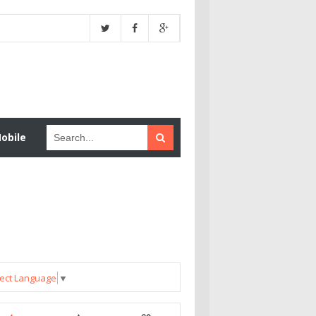
obile
ect Language
▼