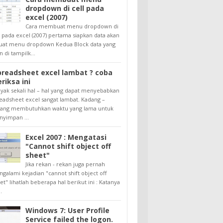
dropdown di cell pada
excel (2007)
Cara membuat menu dropdown di
l pada excel (2007) pertama siapkan data akan
uat menu dropdown Kedua Block data yang
n di tampilk...
preadsheet excel lambat ? coba
riksa ini
yak sekali hal – hal yang dapat menyebabkan
eadsheet excel sangat lambat. Kadang –
ang membutuhkan waktu yang lama untuk
yimpan ...
Excel 2007 : Mengatasi
"Cannot shift object off
sheet"
Jika rekan - rekan juga pernah
galami kejadian "cannot shift object off
et" lihatlah beberapa hal berikut ini : Katanya
.
Windows 7: User Profile
Service failed the logon.