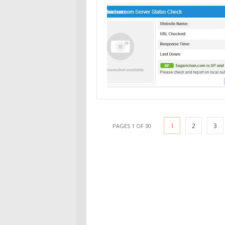
1
2
3
PAGES 1 OF 30