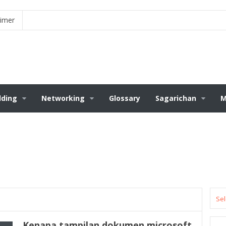
aimer
ding
Networking
Glossary
Sagarichan
M
Sel
Kenapa tampilan dokumen microsoft