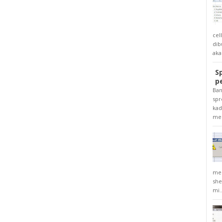
cel
dib
aka
S
pe
Ban
spr
kad
men
men
she
mi..