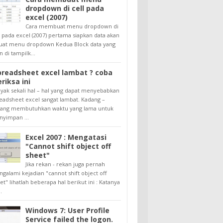
dropdown di cell pada
excel (2007)
Cara membuat menu dropdown di
l pada excel (2007) pertama siapkan data akan
uat menu dropdown Kedua Block data yang
n di tampilk...
preadsheet excel lambat ? coba
riksa ini
yak sekali hal – hal yang dapat menyebabkan
eadsheet excel sangat lambat. Kadang –
ang membutuhkan waktu yang lama untuk
yimpan ...
Excel 2007 : Mengatasi
"Cannot shift object off
sheet"
Jika rekan - rekan juga pernah
galami kejadian "cannot shift object off
et" lihatlah beberapa hal berikut ini : Katanya
.
Windows 7: User Profile
Service failed the logon.