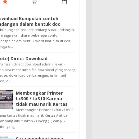
ownload Kumpulan contoh
ndangan dalam bentuk doc
hubung ada request tentang surat undangan,
ini saga akan share beberapa contoh
angan dalam bentuk word biar bisa di edit,
oga d...
note] Direct Download
tamaan direct download adalah rekan -
an bisa meresume file download yang sedang
ause, download berbarengan, unlimited
d, dll ...
Membongkar Printer
Lx300 / Lx310 Karena
tidak mau narik Kertas
Membongkar Printer Lx300 / Lx310
ena kertas tidak mau narik Kertas Alat dan
an yang dibutuhkan - Obeng (+) dan (-) -
nter yang ...
Cara membuat menu