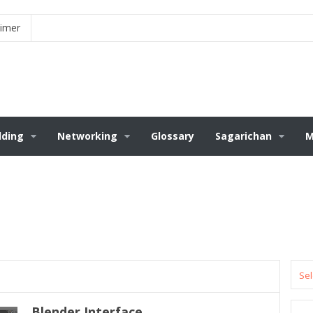
aimer
ding
Networking
Glossary
Sagarichan
M
Sel
Blender Interface