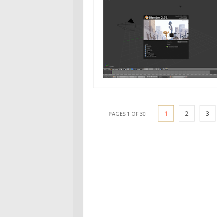
1
2
3
PAGES 1 OF 30