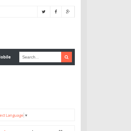
obile
ect Language
▼