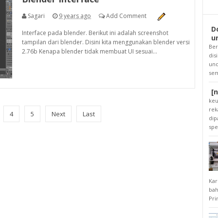
Sagari
9 years ago
Add Comment
D
Interface pada blender. Berikut ini adalah screenshot
u
tampilan dari blender. Disini kita menggunakan blender versi
Ber
2.76b Kenapa blender tidak membuat UI sesuai...
dis
und
sem
[
keu
rek
4
5
Next
Last
dip
spee
Kar
bah
Pri