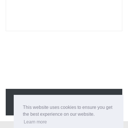
Copyright ©
2026
Sagari chan
All Right Reserved
This website uses cookies to ensure you get
the best experience on our website.
Learn more