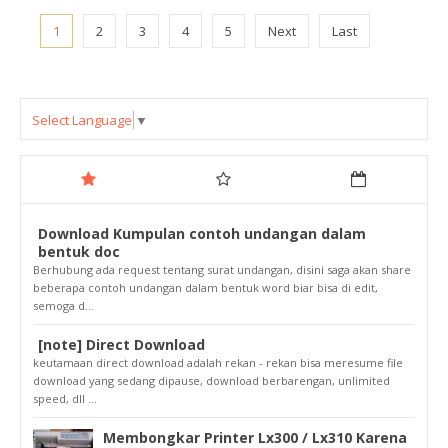
1
2
3
4
5
Next
Last
Select Language
▼
Download Kumpulan contoh undangan dalam
bentuk doc
Berhubung ada request tentang surat undangan, disini saga akan share
beberapa contoh undangan dalam bentuk word biar bisa di edit,
semoga d...
[note] Direct Download
keutamaan direct download adalah rekan - rekan bisa meresume file
download yang sedang dipause, download berbarengan, unlimited
speed, dll ...
Membongkar Printer Lx300 / Lx310 Karena