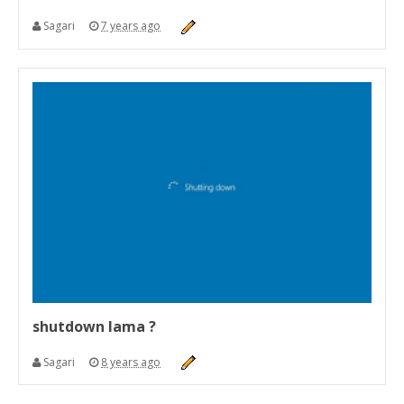
Sagari
7 years ago
shutdown lama ?
Sagari
8 years ago