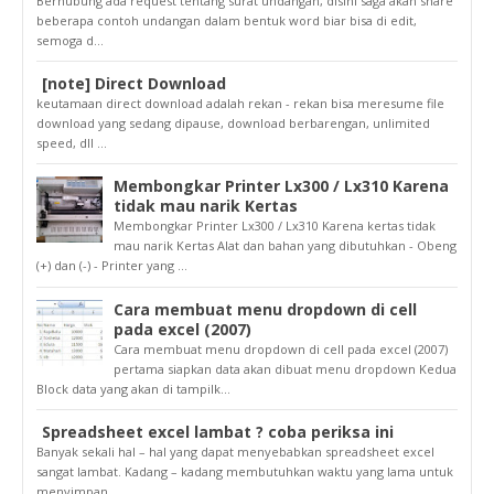
Berhubung ada request tentang surat undangan, disini saga akan share
beberapa contoh undangan dalam bentuk word biar bisa di edit,
semoga d...
[note] Direct Download
keutamaan direct download adalah rekan - rekan bisa meresume file
download yang sedang dipause, download berbarengan, unlimited
speed, dll ...
Membongkar Printer Lx300 / Lx310 Karena
tidak mau narik Kertas
Membongkar Printer Lx300 / Lx310 Karena kertas tidak
mau narik Kertas Alat dan bahan yang dibutuhkan - Obeng
(+) dan (-) - Printer yang ...
Cara membuat menu dropdown di cell
pada excel (2007)
Cara membuat menu dropdown di cell pada excel (2007)
pertama siapkan data akan dibuat menu dropdown Kedua
Block data yang akan di tampilk...
Spreadsheet excel lambat ? coba periksa ini
Banyak sekali hal – hal yang dapat menyebabkan spreadsheet excel
sangat lambat. Kadang – kadang membutuhkan waktu yang lama untuk
menyimpan ...