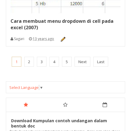
Cara membuat menu dropdown di cell pada
excel (2007)
Sagari
13 years ago
1
2
3
4
5
Next
Last
Select Language
▼
Download Kumpulan contoh undangan dalam
bentuk doc