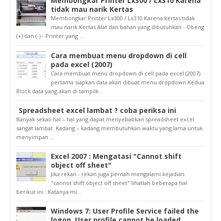
Membongkar Printer Lx300 / Lx310 Karena
tidak mau narik Kertas
Membongkar Printer Lx300 / Lx310 Karena kertas tidak
mau narik Kertas Alat dan bahan yang dibutuhkan - Obeng
(+) dan (-) - Printer yang ...
Cara membuat menu dropdown di cell
pada excel (2007)
Cara membuat menu dropdown di cell pada excel (2007)
pertama siapkan data akan dibuat menu dropdown Kedua
Block data yang akan di tampilk...
Spreadsheet excel lambat ? coba periksa ini
Banyak sekali hal – hal yang dapat menyebabkan spreadsheet excel
sangat lambat. Kadang – kadang membutuhkan waktu yang lama untuk
menyimpan ...
Excel 2007 : Mengatasi "Cannot shift
object off sheet"
Jika rekan - rekan juga pernah mengalami kejadian
"cannot shift object off sheet" lihatlah beberapa hal
berikut ini : Katanya mi...
Windows 7: User Profile Service failed the
logon. User profile cannot be loaded